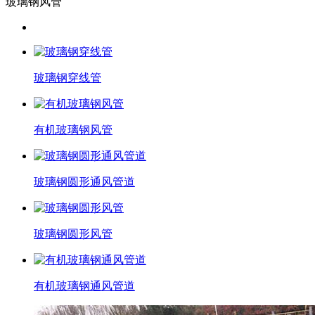
玻璃钢风管
玻璃钢穿线管
有机玻璃钢风管
玻璃钢圆形通风管道
玻璃钢圆形风管
有机玻璃钢通风管道